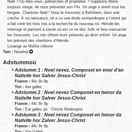
Noël ? Où êtes-vous, patriarches et prophètes ? Supplions Marie,
toujours vierge, de nous présenter son Fils. Un ange a averti tous les
bergers. Chantons Noël ! Vous le trouverez à Bethléem, dans une
crèche. À sa naissance, on a vu une étoile extraordinaire à l’orient qui
a fait venir les trois rois à la recherche du nouveau roi. Hérode les
interroge et parvient à savoir où est ce roi des Juifs et fera massacrer
les Innocents. Les rois offrent leurs présents au divin enfant. Un ange
les prévient des intentions d’Hérode.
Louange au Maître céleste.
Tem :
Noueloù
Adstummoù
Adstumm 1 : Noel nevez, Composet en enor d’an
Nativite hor Salver Jesus-Christ
Framm :
44c 8v 8p
Ton :
Aer gallec
Adstumm 2 : Noel nevez Composet en henor da
Nativite hor Salver Jesus-Christ
Framm :
44c 8v 8p
Ton :
Ear gallec pe : Christe Redemptor
Adstumm 3 : Noel nevez Composet en henor da
Nativite hor Zalver Jesus-Christ
Framm :
44c 8v 8p
Ton :
Ton Gallek