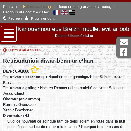
Kan.bzh
|
Follennoù distag
|
Hengoun dre gomz e brezhoneg
|
Hengoun dre gomz e galleg
Kevreañ
Krouiñ ur gont
Kanouennoù eus Breizh moullet evit ar bobl
Dataeg follennoù distag
Lañser
Distro d’an enklask
Resisadurioù diwar-benn ar c’han
Dave : C-01000
Titl unvan e brezhoneg :
Nouel en enor ganedigezh hor Salver Jezuz-
Krist
Titl unvan e galleg :
Noël en l’honneur de la nativité de Notre Seigneur
Jésus-Christ
Oberour (anv unvan) :
Rumm :
Gwerzaouet
Yezh :
Brezhoneg
Diverradur :
Quoi de nouveau ce soir que tant de gens soient en route dans la nuit
pour l’église au lieu de rester à la maison ? Pourquoi trois messes à