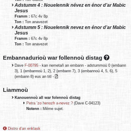
Adstumm 4 : Nouelennik névez en énor d’ar Mabic
Jesus
Framm :
67c 4v 8p
Ton :
Ton anavezet
Adstumm 5 : Nouelennik nevez en énor d’ar Mabic
Jesus
Framm :
67c 4v 8p
Ton :
Ton anavezet
Embannadurioù war follennoù distag
Dave
F-00795
- kan nemetañ an embann - adstummoù 0 (embann
3), 1 (embannoù 1, 2), 2 (embann 7), 3 (embannoù 4, 5, 6), 5
(embann 8) eus an titl -
Liammoù
Kanouennoù all war folennoù distag
Petra ’zo henozh a-nevez ?
(Dave C-04123)
Notenn :
Même sujet.
Distro d’an enklask