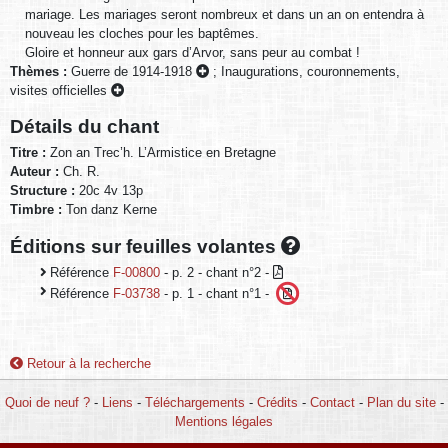
mariage. Les mariages seront nombreux et dans un an on entendra à
nouveau les cloches pour les baptêmes.
Gloire et honneur aux gars d’Arvor, sans peur au combat !
Thèmes :
Guerre de 1914-1918
;
Inaugurations, couronnements,
visites officielles
Détails du chant
Titre :
Zon an Trec’h. L’Armistice en Bretagne
Auteur :
Ch. R.
Structure :
20c 4v 13p
Timbre :
Ton danz Kerne
Éditions sur feuilles volantes
Référence
F-00800
- p. 2 - chant n°2 -
Référence
F-03738
- p. 1 - chant n°1 -
Retour à la recherche
Quoi de neuf ?
-
Liens
-
Téléchargements
-
Crédits
-
Contact
-
Plan du site
-
Mentions légales