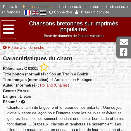
Kan.bzh
|
Feuilles volantes
|
Tradition orale en breton
|
Tradition orale
en français
Connexion
Créer un compte
Chansons bretonnes sur imprimés
populaires
Base de données de feuilles volantes
Menu
Retour à la recherche
Caractéristiques du chant
Référence : C-01005
Titre breton (normalisé) :
Son an Trec’h e Breizh
Titre français (normalisé) :
L’Armistice en Bretagne
Auteur (normalisé) :
Rolland (Charles)
Genre :
En vers
Langue :
Breton
Résumé :
Chantons la fin de la guerre et le retour de nos enfants ! Que ce jour
glorieux serve de leçon pour l’entente entre les peuples et éviter les
guerres. Les cloches sonnent pendant une heure, bombarde et biniou
font danser … Drapeaux, clairons et tambours se rassemblent. Les
filles ont le regard brillant en pensant au retour de leur bien-aimé et au