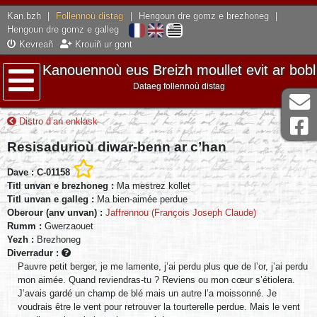
Kan.bzh
|
Follennoù distag
|
Hengoun dre gomz e brezhoneg
|
Hengoun dre gomz e galleg
Kevreañ
Krouiñ ur gont
Kanouennoù eus Breizh moullet evit ar bobl
Dataeg follennoù distag
Lañser
Distro d’an enklask
Resisadurioù diwar-benn ar c’han
Dave : C-01158
Titl unvan e brezhoneg :
Ma mestrez kollet
Titl unvan e galleg :
Ma bien-aimée perdue
Oberour (anv unvan) :
Jaffrennou (François Joseph Claude)
Rumm :
Gwerzaouet
Yezh :
Brezhoneg
Diverradur :
Pauvre petit berger, je me lamente, j’ai perdu plus que de l’or, j’ai perdu
mon aimée. Quand reviendras-tu ? Reviens ou mon cœur s’étiolera.
J’avais gardé un champ de blé mais un autre l’a moissonné. Je
voudrais être le vent pour retrouver la tourterelle perdue. Mais le vent