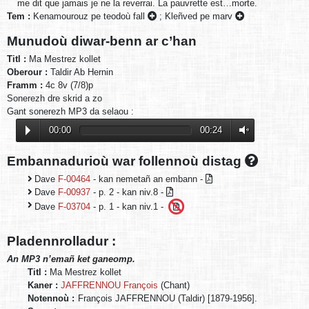
me dit que jamais je ne la reverrai. La pauvrette est…morte.
Tem :
Kenamourouz pe teodoù fall
;
Kleñved pe marv
Munudoù diwar-benn ar c’han
Titl :
Ma Mestrez kollet
Oberour :
Taldir Ab Hernin
Framm :
4c 8v (7/8)p
Sonerezh dre skrid a zo
Gant sonerezh MP3 da selaou :
00:00
00:24
Embannadurioù war follennoù distag
Dave
F-00464
- kan nemetañ an embann -
Dave
F-00937
- p. 2 - kan niv.8 -
Dave
F-03704
- p. 1 - kan niv.1 -
Pladennrolladur :
An MP3 n’emañ ket ganeomp.
Titl :
Ma Mestrez kollet
Kaner :
JAFFRENNOU François
(Chant)
Notennoù :
François JAFFRENNOU (Taldir) [1879-1956].