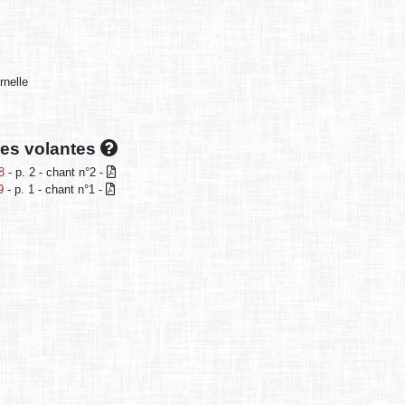
rnelle
lles volantes
8
- p. 2 - chant n°2 -
9
- p. 1 - chant n°1 -