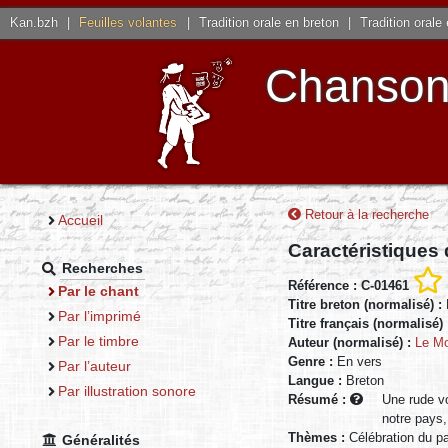
Kan.bzh
|
Feuilles volantes
|
Tradition orale en breton
|
Tradition orale
Chansons
Retour à la recherche
Accueil
Caractéristiques
Recherches
Référence : C-01461
Par le chant
Titre breton (normalisé) :
Par l’imprimé
Titre français (normalisé)
Par le timbre
Auteur (normalisé) :
Le Mo
Genre :
En vers
Par l’auteur
Langue :
Breton
Par illustration sonore
Résumé :
Une rude vo
notre pays,
Thèmes :
Célébration du 
Généralités