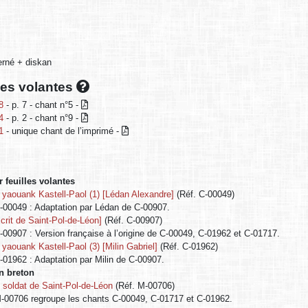
terné + diskan
lles volantes
8
- p. 7 - chant n°5 -
4
- p. 2 - chant n°9 -
1
- unique chant de l’imprimé -
 feuilles volantes
yaouank Kastell-Paol (1) [Lédan Alexandre]
(Réf. C-00049)
00049 : Adaptation par Lédan de C-00907.
crit de Saint-Pol-de-Léon]
(Réf. C-00907)
00907 : Version française à l’origine de C-00049, C-01962 et C-01717.
yaouank Kastell-Paol (3) [Milin Gabriel]
(Réf. C-01962)
01962 : Adaptation par Milin de C-00907.
en breton
 soldat de Saint-Pol-de-Léon
(Réf. M-00706)
00706 regroupe les chants C-00049, C-01717 et C-01962.