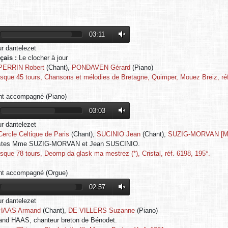
03:11
ur dantelezet
nçais :
Le clocher à jour
PERRIN Robert
(Chant),
PONDAVEN Gérard
(Piano)
isque 45 tours, Chansons et mélodies de Bretagne, Quimper, Mouez Breiz, réf
t accompagné (Piano)
03:03
ur dantelezet
Cercle Celtique de Paris
(Chant),
SUCINIO Jean
(Chant),
SUZIG-MORVAN [M
istes Mme SUZIG-MORVAN et Jean SUSCINIO.
isque 78 tours, Deomp da glask ma mestrez (*), Cristal, réf. 6198, 195*.
t accompagné (Orgue)
02:57
ur dantelezet
HAAS Armand
(Chant),
DE VILLERS Suzanne
(Piano)
nd HAAS, chanteur breton de Bénodet.