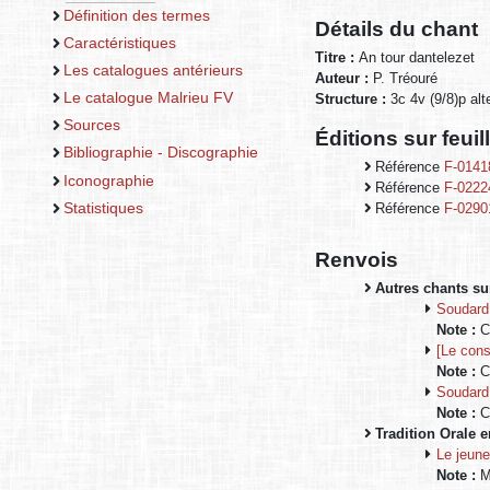
Définition des termes
Détails du chant
Caractéristiques
Titre :
An tour dantelezet
Les catalogues antérieurs
Auteur :
P. Tréouré
Le catalogue Malrieu FV
Structure :
3c 4v (9/8)p al
Sources
Éditions sur feui
Bibliographie - Discographie
Référence
F-0141
Iconographie
Référence
F-0222
Statistiques
Référence
F-0290
Renvois
Autres chants sur
Soudard 
Note :
C-
[Le cons
Note :
C-
Soudard 
Note :
C-
Tradition Orale 
Le jeune
Note :
M-