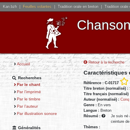
Kan.bzh
|
Feuilles volantes
|
Tradition orale en breton
|
Tradition orale
Chansons
Retour à la recherche
Accueil
Caractéristiques
Recherches
Référence : C-01717
Par le chant
Titre breton (normalisé) :
Par l’imprimé
Titre français (normalisé)
Par le timbre
Auteur (normalisé) :
Conq 
Genre :
En vers
Par l’auteur
Langue :
Breton
Par illustration sonore
Résumé :
Je suis né 
ceinture de
Thèmes :
Généralités