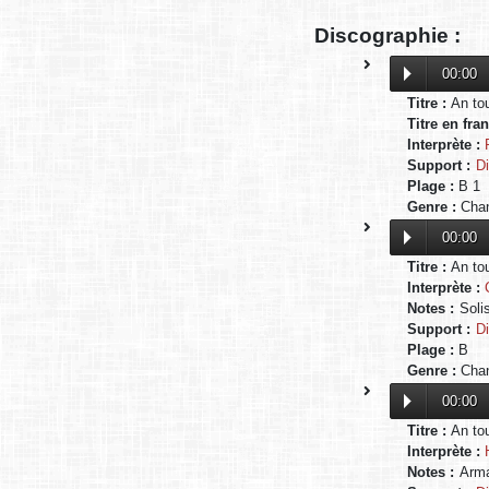
Discographie :
00:00
Titre :
An to
Titre en fra
Interprète :
Support :
D
Plage :
B 1
Genre :
Chan
00:00
Titre :
An to
Interprète :
Notes :
Sol
Support :
D
Plage :
B
Genre :
Chan
00:00
Titre :
An to
Interprète :
Notes :
Arma