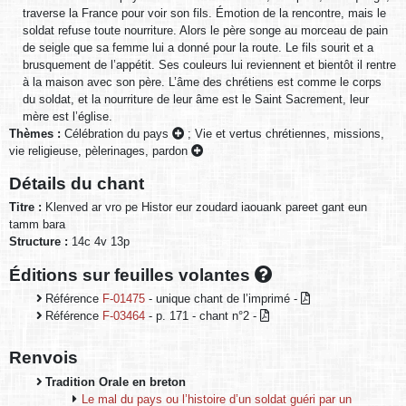
traverse la France pour voir son fils. Émotion de la rencontre, mais le
soldat refuse toute nourriture. Alors le père songe au morceau de pain
de seigle que sa femme lui a donné pour la route. Le fils sourit et a
brusquement de l’appétit. Ses couleurs lui reviennent et bientôt il rentre
à la maison avec son père. L’âme des chrétiens est comme le corps
du soldat, et la nourriture de leur âme est le Saint Sacrement, leur
mère est l’église.
Thèmes :
Célébration du pays
;
Vie et vertus chrétiennes, missions,
vie religieuse, pèlerinages, pardon
Détails du chant
Titre :
Klenved ar vro pe Histor eur zoudard iaouank pareet gant eun
tamm bara
Structure :
14c 4v 13p
Éditions sur feuilles volantes
Référence
F-01475
- unique chant de l’imprimé -
Référence
F-03464
- p. 171 - chant n°2 -
Renvois
Tradition Orale en breton
Le mal du pays ou l’histoire d’un soldat guéri par un