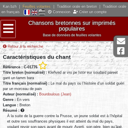
Kan.bzh
|
Feuilles volantes
|
Tradition orale en breton
|
Tradition orale
en français
Connexion
Créer un compte
Chansons bretonnes sur imprimés
populaires
Base de données de feuilles volantes
Menu
Retour à la recherche
Caractéristiques du chant
Référence : C-01776
Titre breton (normalisé) :
Kleñved ar vro pe Istor eur soudard pareet
gant un tamm bara
Titre français (normalisé) :
Le mal du pays ou l’histoire d’un soldat guéri
par un morceau de pain
Auteur (normalisé) :
Bourdoulous (Jean)
Genre :
En vers
Langue :
Breton
Résumé :
À la suite de la guerre contre la Prusse, un jeune soldat est à l’hôpital
et outre ses souffrances physiques il est atteint du mal du pays,
voulant revoir son pays avant de mourir. Averti, son père, bien qu’âgé,