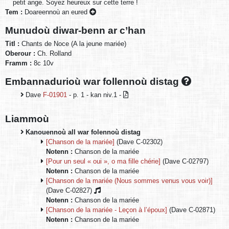
petit ange. Soyez heureux sur cette terre !
Tem :
Doareennoù an eured
Munudoù diwar-benn ar c’han
Titl :
Chants de Noce (A la jeune mariée)
Oberour :
Ch. Rolland
Framm :
8c 10v
Embannadurioù war follennoù distag
Dave
F-01901
- p. 1 - kan niv.1 -
Liammoù
Kanouennoù all war folennoù distag
[Chanson de la mariée]
(Dave C-02302)
Notenn :
Chanson de la mariée
[Pour un seul « oui », o ma fille chérie]
(Dave C-02797)
Notenn :
Chanson de la mariée
[Chanson de la mariée (Nous sommes venus vous voir)]
(Dave C-02827)
Notenn :
Chanson de la mariée
[Chanson de la mariée - Leçon à l’époux]
(Dave C-02871)
Notenn :
Chanson de la mariée