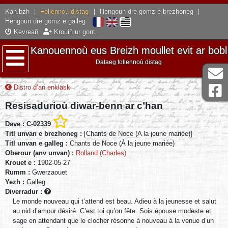
Kan.bzh
|
Follennoù distag
|
Hengoun dre gomz e brezhoneg
|
Hengoun dre gomz e galleg
Kevreañ
Krouiñ ur gont
Kanouennoù eus Breizh moullet evit ar bobl
Dataeg follennoù distag
Lañser
Distro d’an enklask
Resisadurioù diwar-benn ar c’han
Dave : C-02339
Titl unvan e brezhoneg :
[Chants de Noce (A la jeune mariée)]
Titl unvan e galleg :
Chants de Noce (À la jeune mariée)
Oberour (anv unvan) :
Rolland (Charles)
Krouet e :
1902-05-27
Rumm :
Gwerzaouet
Yezh :
Galleg
Diverradur :
Le monde nouveau qui t’attend est beau. Adieu à la jeunesse et salut
au nid d’amour désiré. C’est toi qu’on fête. Sois épouse modeste et
sage en attendant que le clocher résonne à nouveau à la venue d’un