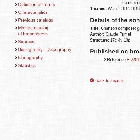
moment de 
Definition of Terms
Themes:
War of 1914-191
Characteristics
Details of the so
Previous catalogs
Malrieu catalog
Title:
Chanson composet gan
of broadsheets
Author:
Claude Primel
Structure:
17c 4v 13p
Sources
Bibliography - Discography
Published on br
Iconography
Reference
F-0201
Statistics
Back to search