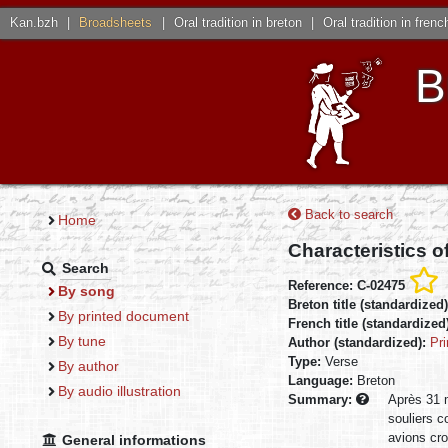
Kan.bzh
|
Broadsheets
|
Oral tradition in breton
|
Oral tradition in frenc
B
Back to search
Home
Characteristics o
Search
Reference: C-02475
By song
Breton title (standardized
By printed document
French title (standardized
By tune
Author (standardized):
Pri
Type:
Verse
By author
Language:
Breton
By audio illustration
Summary:
Après 31 m
souliers c
avions cro
General informations