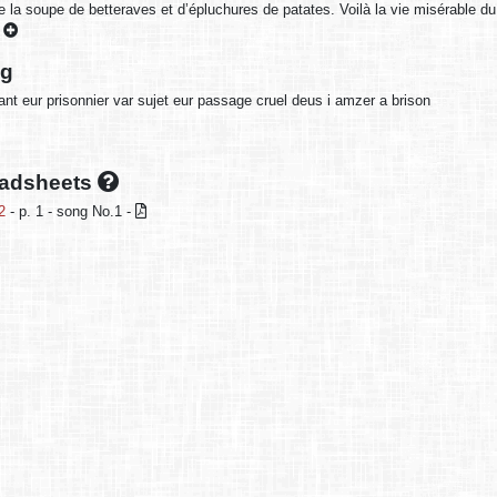
la soupe de betteraves et d’épluchures de patates. Voilà la vie misérable du 
8
ng
t eur prisonnier var sujet eur passage cruel deus i amzer a brison
oadsheets
2
- p. 1 - song No.1 -