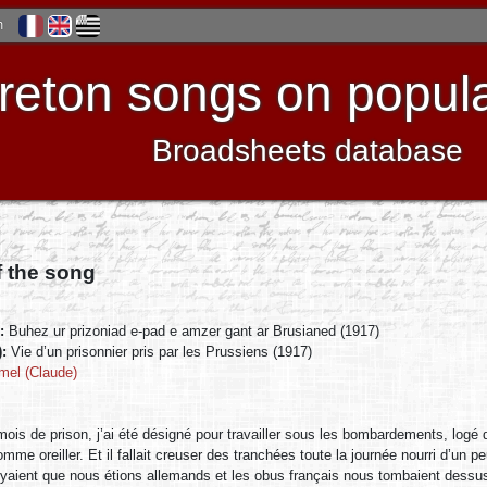
h
reton songs on popula
Broadsheets database
f the song
):
Buhez ur prizoniad e-pad e amzer gant ar Brusianed (1917)
):
Vie d’un prisonnier pris par les Prussiens (1917)
mel (Claude)
ois de prison, j’ai été désigné pour travailler sous les bombardements, logé 
omme oreiller. Et il fallait creuser des tranchées toute la journée nourri d’un 
yaient que nous étions allemands et les obus français nous tombaient dessus