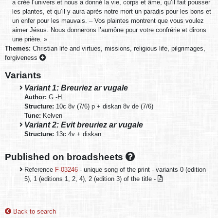
a créé l’univers et nous a donné la vie, corps et âme, qu’il fait pousser
les plantes, et qu’il y aura après notre mort un paradis pour les bons et
un enfer pour les mauvais. – Vos plaintes montrent que vous voulez
aimer Jésus. Nous donnerons l’aumône pour votre confrérie et dirons
une prière. »
Themes:
Christian life and virtues, missions, religious life, pilgrimages,
forgiveness
Variants
Variant 1: Breuriez ar vugale
Author:
G.-H.
Structure:
10c 8v (7/6) p + diskan 8v de (7/6)
Tune:
Kelven
Variant 2: Evit breuriez ar vugale
Structure:
13c 4v + diskan
Published on broadsheets
Reference
F-03246
- unique song of the print - variants 0 (edition
5), 1 (editions 1, 2, 4), 2 (edition 3) of the title -
Back to search