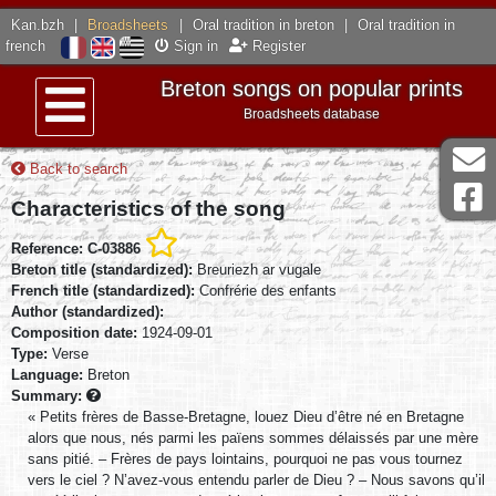
Kan.bzh
|
Broadsheets
|
Oral tradition in breton
|
Oral tradition in
french
Sign in
Register
Breton songs on popular prints
Broadsheets database
Menu
Back to search
Characteristics of the song
Reference: C-03886
Breton title (standardized):
Breuriezh ar vugale
French title (standardized):
Confrérie des enfants
Author (standardized):
Composition date:
1924-09-01
Type:
Verse
Language:
Breton
Summary:
« Petits frères de Basse-Bretagne, louez Dieu d’être né en Bretagne
alors que nous, nés parmi les païens sommes délaissés par une mère
sans pitié. – Frères de pays lointains, pourquoi ne pas vous tournez
vers le ciel ? N’avez-vous entendu parler de Dieu ? – Nous savons qu’il