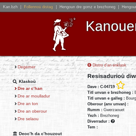
Kan.bzh
|
Follennoù distag
|
Hengoun dre gomz e brezhoneg
|
Hengoun
Kanouen
Distro d’an enklask
Degemer
Resisadurioù diw
Klaskoù
Dave : C-04719
Dre ar c’han
Titl unvan e brezhoneg :
Dre ar moulladur
Titl unvan e galleg :
Bour
Dre an ton
Oberour (anv unvan) :
Rumm :
Gwerzaouet
Dre an oberour
Yezh :
Brezhoneg
Dre selaou
Diverradur :
Tem :
Deoc’h da c’houzout