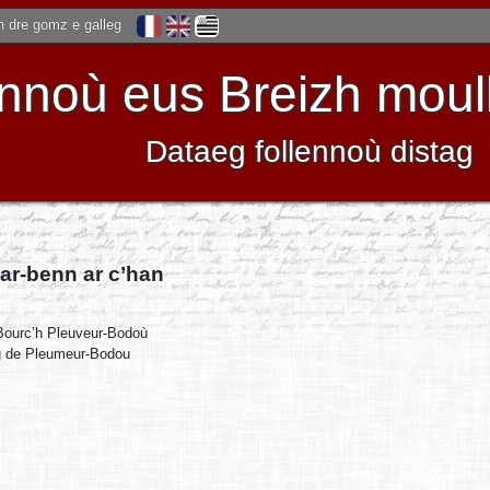
 dre gomz e galleg
noù eus Breizh moulle
Dataeg follennoù distag
ar-benn ar c’han
Bourc’h Pleuveur-Bodoù
g de Pleumeur-Bodou