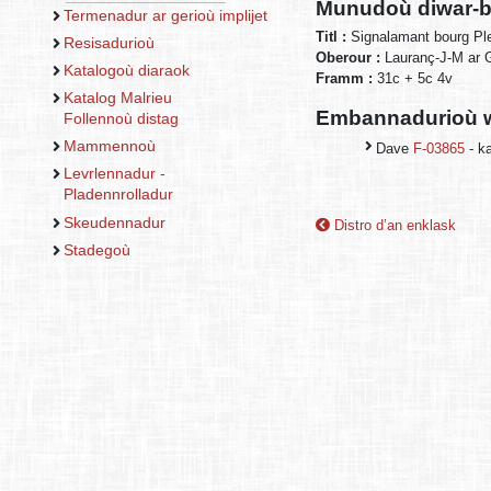
Munudoù diwar-b
Termenadur ar gerioù implijet
Titl :
Signalamant bourg Pl
Resisadurioù
Oberour :
Lauranç-J-M ar 
Katalogoù diaraok
Framm :
31c + 5c 4v
Katalog Malrieu
Embannadurioù w
Follennoù distag
Mammennoù
Dave
F-03865
- k
Levrlennadur -
Pladennrolladur
Skeudennadur
Distro d’an enklask
Stadegoù