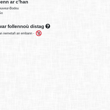
enn ar c’han
euveur-Bodou
Go
ar follennoù distag
an nemetañ an embann -