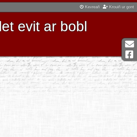
Kevreañ
Krouiñ ur gont
t evit ar bobl