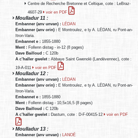
Centre de Recherche Bretonne et Celtique, cote : LeBraz-
4607-29
voir en PDF
Moulladur 11 :
Embanner (anv unvan) :
LÉDAN
Embanner (anv orin) :
E Montroulez, e ty A. LÉDAN, ru Pont-an-
Itron-Varia.
Embannet e :
1855-1880
Ment :
Follenn distag - in-12 (8 pages)
Dave Bailloud :
C 120b
A c’haller gwelet :
Abbaye Saint Gwenolé (Landévennec), cote :
19-A-011
voir en PDF
Moulladur 12 :
Embanner (anv unvan) :
LÉDAN
Embanner (anv orin) :
E Montroulez, e ty A. LÉDAN, ru Pont-an-
Itron-Varia.
Embannet e :
1855-1880
Ment :
Follenn distag - 10,5x16,5 (8 pages)
Dave Bailloud :
C 120b
A c’haller gwelet :
Dastum, cote : D-F-00415-12
voir en PDF
Moulladur 13 :
Embanner (anv unvan) :
LANOÉ