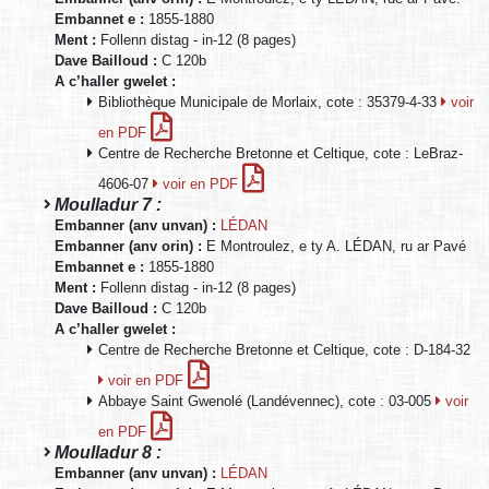
Embannet e :
1855-1880
Ment :
Follenn distag - in-12 (8 pages)
Dave Bailloud :
C 120b
A c’haller gwelet :
Bibliothèque Municipale de Morlaix, cote : 35379-4-33
voir
en PDF
Centre de Recherche Bretonne et Celtique, cote : LeBraz-
4606-07
voir en PDF
Moulladur 7 :
Embanner (anv unvan) :
LÉDAN
Embanner (anv orin) :
E Montroulez, e ty A. LÉDAN, ru ar Pavé
Embannet e :
1855-1880
Ment :
Follenn distag - in-12 (8 pages)
Dave Bailloud :
C 120b
A c’haller gwelet :
Centre de Recherche Bretonne et Celtique, cote : D-184-32
voir en PDF
Abbaye Saint Gwenolé (Landévennec), cote : 03-005
voir
en PDF
Moulladur 8 :
Embanner (anv unvan) :
LÉDAN