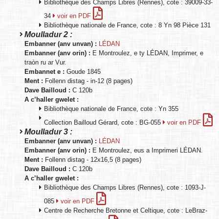
Bibliothèque des Champs Libres (Rennes), cote : 39009-33-
34
voir en PDF
Bibliothèque nationale de France, cote : 8 Yn 98 Pièce 131
Moulladur 2 :
Embanner (anv unvan) :
LÉDAN
Embanner (anv orin) :
E Montroulez, e ty LÉDAN, Imprimer, e
traòn ru ar Vur.
Embannet e :
Goude 1845
Ment :
Follenn distag - in-12 (8 pages)
Dave Bailloud :
C 120b
A c’haller gwelet :
Bibliothèque nationale de France, cote : Yn 355
Collection Bailloud Gérard, cote : BG-055
voir en PDF
Moulladur 3 :
Embanner (anv unvan) :
LÉDAN
Embanner (anv orin) :
E Montroulez, eus a Imprimeri LÉDAN.
Ment :
Follenn distag - 12x16,5 (8 pages)
Dave Bailloud :
C 120b
A c’haller gwelet :
Bibliothèque des Champs Libres (Rennes), cote : 1093-J-
085
voir en PDF
Centre de Recherche Bretonne et Celtique, cote : LeBraz-