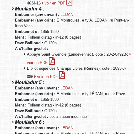
4634-16
voir en PDF
Moulladur 4 :
Embanner (anv unvan) :
LÉDAN
Embanner (anv orin) :
E Montroulez, e ty A. LÉDAN, ru Pont-an-
Itron-Varia.
Embannet e :
1855-1880
Ment :
Follenn distag - in-12 (8 pages)
Dave Bailloud :
C 120b
A c’haller gwelet :
Abbaye Saint Gwenolé (Landévennec), cote : 20-2-0492Bc
voir en PDF
Bibliothèque des Champs Libres (Rennes), cote : 1093-J-
086
voir en PDF
Moulladur 5 :
Embanner (anv unvan) :
LÉDAN
Embanner (anv orin) :
E Montroulez, e ty LÉDAN, rue ar Pave
Embannet e :
1855-1880
Ment :
Follenn distag - in-12 (8 pages)
Dave Bailloud :
C 120b
A c’haller gwelet :
Localisation inconnue
Moulladur 6 :
Embanner (anv unvan) :
LÉDAN
Embanner (anv orin) :
E Montroulez, e ty LÉDAN, rue ar Pave.