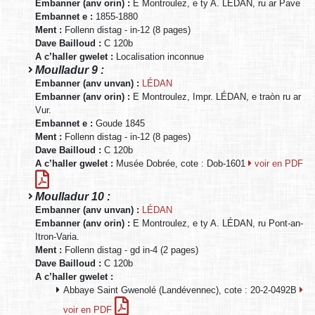
Embanner (anv orin) :
E Montroulez, e ty A. LÉDAN, ru ar Pave
Embannet e :
1855-1880
Ment :
Follenn distag - in-12 (8 pages)
Dave Bailloud :
C 120b
A c’haller gwelet :
Localisation inconnue
Moulladur 9 :
Embanner (anv unvan) :
LÉDAN
Embanner (anv orin) :
E Montroulez, Impr. LÉDAN, e traòn ru ar
Vur.
Embannet e :
Goude 1845
Ment :
Follenn distag - in-12 (8 pages)
Dave Bailloud :
C 120b
A c’haller gwelet :
Musée Dobrée, cote : Dob-1601
voir en PDF
Moulladur 10 :
Embanner (anv unvan) :
LÉDAN
Embanner (anv orin) :
E Montroulez, e ty A. LÉDAN, ru Pont-an-
Itron-Varia.
Ment :
Follenn distag - gd in-4 (2 pages)
Dave Bailloud :
C 120b
A c’haller gwelet :
Abbaye Saint Gwenolé (Landévennec), cote : 20-2-0492B
voir en PDF