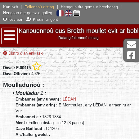
Kan.bzh
|
Follennoù distag
|
Hengoun dre gomz e brezhoneg
|
Hengoun dre gomz e galleg
Kevreañ
Krouiñ ur gont
Kanouennoù eus Breizh moullet evit ar bobl
Dataeg follennoù distag
Lañser
Distro d’an enklask
Dave : F-00415
Dave Ollivier :
492B
Moulladurioù :
Moulladur 1 :
Embanner (anv unvan) :
LÉDAN
Embanner (anv orin) :
E Montroulez, e ty LÉDAN, e traon ru ar
Vur.
Embannet e :
1826-1834
Ment :
Follenn distag - in-12 (8 pages)
Dave Bailloud :
C 120b
A c’haller gwelet :