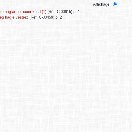
Affichage :
ere hag ar botaouer koad (1)
(Réf. C-00615) p. 1
eg hag e vestrez
(Réf. C-00459) p. 2