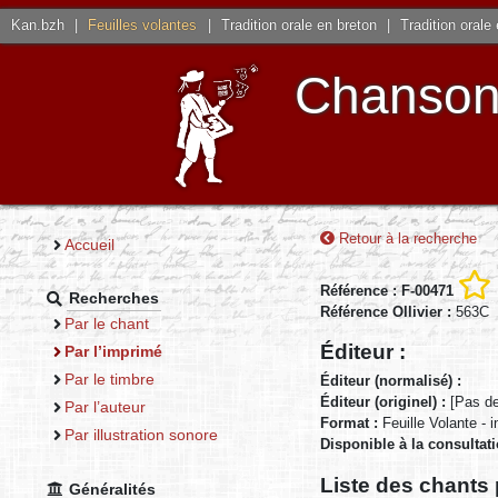
Kan.bzh
|
Feuilles volantes
|
Tradition orale en breton
|
Tradition orale
Chansons
Retour à la recherche
Accueil
Référence : F-00471
Recherches
Référence Ollivier :
563C
Par le chant
Éditeur :
Par l’imprimé
Par le timbre
Éditeur (normalisé) :
Éditeur (originel) :
[Pas de
Par l’auteur
Format :
Feuille Volante - 
Par illustration sonore
Disponible à la consultat
Liste des chants 
Généralités