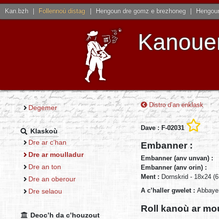
Kan.bzh
|
Follennoù distag
|
Hengoun dre gomz e brezhoneg
|
Hengoun
Kanouen
Distro d’an enklask
Degemer
Dave : F-02031
Klaskoù
Dre ar c’han
Embanner :
Dre ar moulladur
Embanner (anv unvan) :
Dre an ton
Embanner (anv orin) :
Ment :
Dornskrid - 18x24 (
Dre an oberour
A c’haller gwelet :
Abbaye 
Dre selaou
Roll kanoù ar mo
Deoc’h da c’houzout