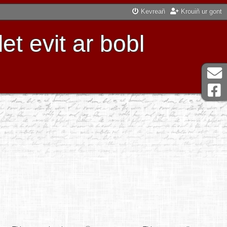
Kevreañ
Krouiñ ur gont
t evit ar bobl