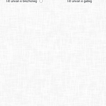
Titl unvan e brezhoneg
Titl unvan e galleg