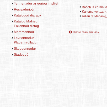
Termenadur ar gerioù implijet
Bacchus eo ma id
Resisadurioù
Kanomp vertuz, k
Katalogoù diaraok
Adieu ta Marianig
Katalog Malrieu
Follennoù distag
Mammennoù
Distro d’an enklask
Levrlennadur -
Pladennrolladur
Skeudennadur
Stadegoù