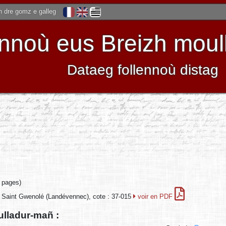
 dre gomz e galleg
noù eus Breizh moulle
Dataeg follennoù distag
6 pages)
Saint Gwenolé (Landévennec), cote : 37-015
voir en PDF
ulladur-mañ :