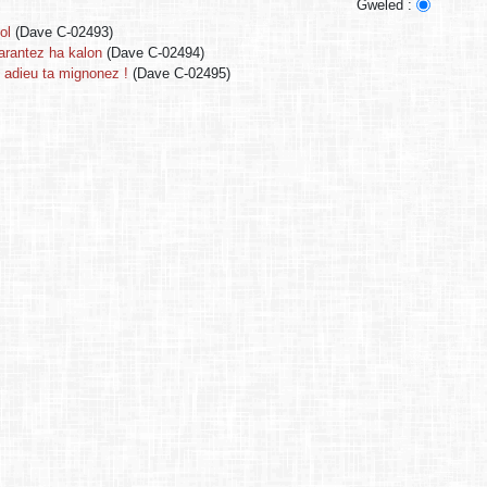
Gweled :
ol
(Dave C-02493)
arantez ha kalon
(Dave C-02494)
, adieu ta mignonez !
(Dave C-02495)