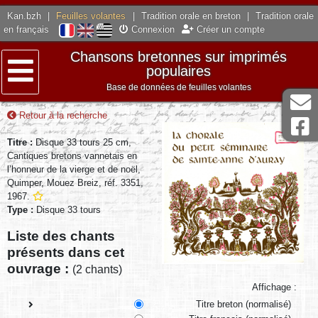
Kan.bzh
|
Feuilles volantes
|
Tradition orale en breton
|
Tradition orale
en français
Connexion
Créer un compte
Chansons bretonnes sur imprimés
populaires
Base de données de feuilles volantes
Menu
Retour à la recherche
Titre :
Disque 33 tours 25 cm,
Cantiques bretons vannetais en
l’honneur de la vierge et de noël,
Quimper, Mouez Breiz, réf. 3351,
1967.
Type :
Disque 33 tours
Liste des chants
présents dans cet
ouvrage :
(2 chants)
Affichage :
Titre breton (normalisé)