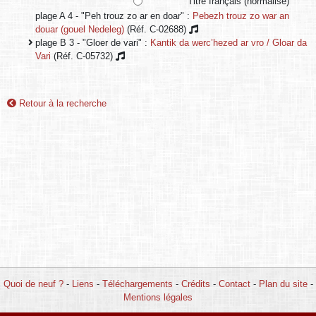
Titre français (normalisé)
plage A 4 - "Peh trouz zo ar en doar" :
Pebezh trouz zo war an
douar (gouel Nedeleg)
(Réf. C-02688)
plage B 3 - "Gloer de vari" :
Kantik da werc’hezed ar vro / Gloar da
Vari
(Réf. C-05732)
Retour à la recherche
Quoi de neuf ?
-
Liens
-
Téléchargements
-
Crédits
-
Contact
-
Plan du site
-
Mentions légales