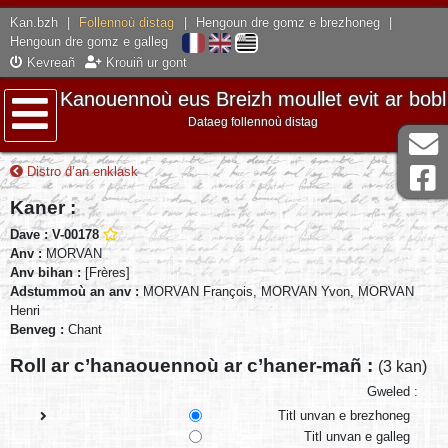
Kan.bzh
|
Follennoù distag
|
Hengoun dre gomz e brezhoneg
|
Hengoun dre gomz e galleg
Kevreañ
Krouiñ ur gont
Kanouennoù eus Breizh moullet evit ar bobl
Dataeg follennoù distag
Lañser
Distro d’an enklask
Kaner :
Dave : V-00178
Anv :
MORVAN
Anv bihan :
[Frères]
Adstummoù an anv :
MORVAN François, MORVAN Yvon, MORVAN
Henri
Benveg :
Chant
Roll ar c’hanaouennoù ar c’haner-mañ :
(3 kan)
Gweled :
Titl unvan e brezhoneg
Titl unvan e galleg