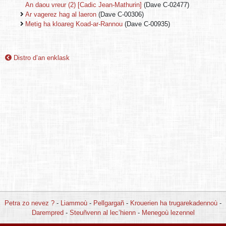
An daou vreur (2) [Cadic Jean-Mathurin]
(Dave C-02477)
Ar vagerez hag al laeron
(Dave C-00306)
Metig ha kloareg Koad-ar-Rannou
(Dave C-00935)
Distro d’an enklask
Petra zo nevez ?
-
Liammoù
-
Pellgargañ
-
Krouerien ha trugarekadennoù
-
Darempred
-
Steuñvenn al lec’hienn
-
Menegoù lezennel