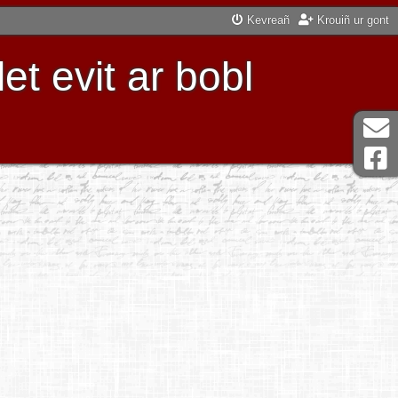
Kevreañ
Krouiñ ur gont
t evit ar bobl