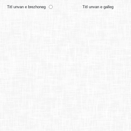
Titl unvan e brezhoneg
Titl unvan e galleg