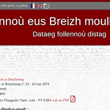
 dre gomz e galleg
noù eus Breizh moulle
Dataeg follennoù distag
vit ar Brezhoneg
t ar Brezhoneg n° 13 - 10 mai 1974
onné)
ges)
ion Plougoulm Yann, cote : PY-3-09
voir en PDF
ulladur-mañ :