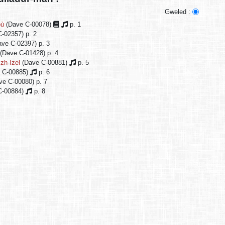
Gweled :
où
(Dave C-00078)
p. 1
-02357) p. 2
ve C-02397) p. 3
(Dave C-01428) p. 4
izh-Izel
(Dave C-00881)
p. 5
 C-00885)
p. 6
e C-00080) p. 7
C-00884)
p. 8