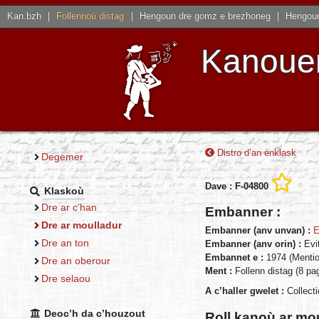
Kan.bzh
|
Follennoù distag
|
Hengoun dre gomz e brezhoneg
|
Hengoun
Kanouen
Distro d’an enklask
Degemer
Dave : F-04800
Klaskoù
Dre ar c’han
Embanner :
Dre ar moulladur
Embanner (anv unvan) :
E
Dre an ton
Embanner (anv orin) :
Evi
Embannet e :
1974 (Menti
Dre an oberour
Ment :
Follenn distag (8 pa
Dre selaou
A c’haller gwelet :
Collect
Deoc’h da c’houzout
Roll kanoù ar mo