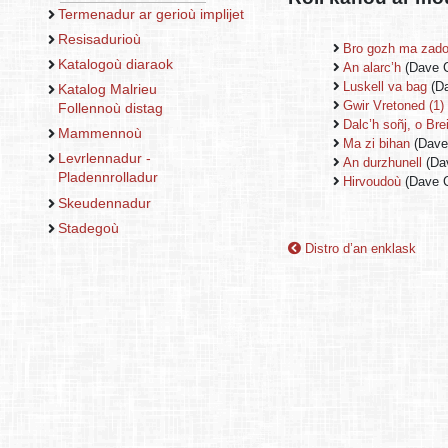
Termenadur ar gerioù implijet
Resisadurioù
Bro gozh ma zad
Katalogoù diaraok
An alarc’h
(Dave C
Luskell va bag
(Da
Katalog Malrieu
Gwir Vretoned (1)
Follennoù distag
Dalc’h soñj, o Bre
Mammennoù
Ma zi bihan
(Dave
Levrlennadur -
An durzhunell
(Dav
Pladennrolladur
Hirvoudoù
(Dave 
Skeudennadur
Stadegoù
Distro d’an enklask