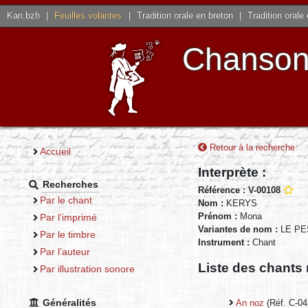
Kan.bzh
|
Feuilles volantes
|
Tradition orale en breton
|
Tradition orale
Chansons
Retour à la recherche
Accueil
Interprète :
Recherches
Référence : V-00108
Par le chant
Nom :
KERYS
Prénom :
Mona
Par l’imprimé
Variantes de nom :
LE PE
Par le timbre
Instrument :
Chant
Par l’auteur
Liste des chants 
Par illustration sonore
Généralités
An noz
(Réf. C-04