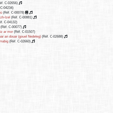
éf. C-02656)
 C-04234)
où
(Réf. C-00078)
izh-Izel
(Réf. C-00881)
f. C-04132)
(Réf. C-00077)
iz ar mor
(Réf. C-01507)
ar an douar (gouel Nedeleg)
(Réf. C-02688)
 mabig
(Réf. C-02660)