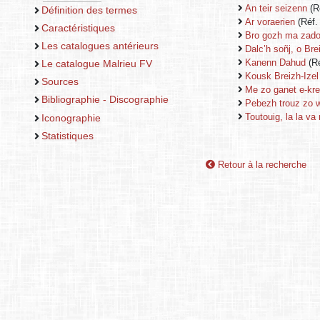
An teir seizenn
(R
Définition des termes
Ar voraerien
(Réf.
Caractéristiques
Bro gozh ma zad
Les catalogues antérieurs
Dalc’h soñj, o Bre
Kanenn Dahud
(Ré
Le catalogue Malrieu FV
Kousk Breizh-Izel
Sources
Me zo ganet e-kre
Bibliographie - Discographie
Pebezh trouz zo w
Toutouig, la la va
Iconographie
Statistiques
Retour à la recherche