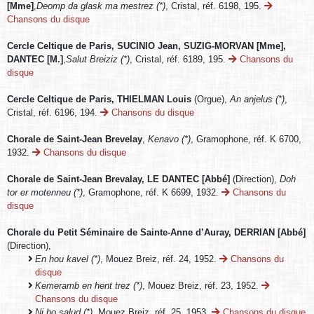
[Mme]
,
Deomp da glask ma mestrez (*)
, Cristal, réf. 6198, 195.
Chansons du disque
Cercle Celtique de Paris, SUCINIO Jean, SUZIG-MORVAN [Mme],
DANTEC [M.]
,
Salut Breiziz (*)
, Cristal, réf. 6189, 195.
Chansons du
disque
Cercle Celtique de Paris, THIELMAN Louis
(Orgue),
An anjelus (*)
,
Cristal, réf. 6196, 194.
Chansons du disque
Chorale de Saint-Jean Brevelay
,
Kenavo (*)
, Gramophone, réf. K 6700,
1932.
Chansons du disque
Chorale de Saint-Jean Brevalay, LE DANTEC [Abbé]
(Direction),
Doh
tor er motenneu (*)
, Gramophone, réf. K 6699, 1932.
Chansons du
disque
Chorale du Petit Séminaire de Sainte-Anne d’Auray, DERRIAN [Abbé]
(Direction),
En hou kavel (*)
, Mouez Breiz, réf. 24, 1952.
Chansons du
disque
Kemeramb en hent trez (*)
, Mouez Breiz, réf. 23, 1952.
Chansons du disque
Ni ho salud (*)
, Mouez Breiz, réf. 25, 1953.
Chansons du disque