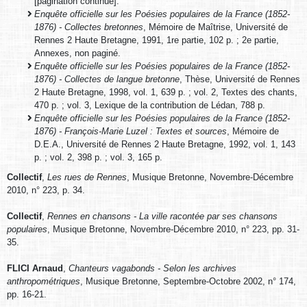
[pagination continue].
Enquête officielle sur les Poésies populaires de la France (1852-
1876) - Collectes bretonnes
, Mémoire de Maîtrise, Université de
Rennes 2 Haute Bretagne, 1991, 1re partie, 102 p. ; 2e partie,
Annexes, non paginé.
Enquête officielle sur les Poésies populaires de la France (1852-
1876) - Collectes de langue bretonne
, Thèse, Université de Rennes
2 Haute Bretagne, 1998, vol. 1, 639 p. ; vol. 2, Textes des chants,
470 p. ; vol. 3, Lexique de la contribution de Lédan, 788 p.
Enquête officielle sur les Poésies populaires de la France (1852-
1876) - François-Marie Luzel : Textes et sources
, Mémoire de
D.E.A., Université de Rennes 2 Haute Bretagne, 1992, vol. 1, 143
p. ; vol. 2, 398 p. ; vol. 3, 165 p.
Collectif
,
Les rues de Rennes
, Musique Bretonne, Novembre-Décembre
2010, n° 223, p. 34.
Collectif
,
Rennes en chansons - La ville racontée par ses chansons
populaires
, Musique Bretonne, Novembre-Décembre 2010, n° 223, pp. 31-
35.
FLICI Arnaud
,
Chanteurs vagabonds - Selon les archives
anthropométriques
, Musique Bretonne, Septembre-Octobre 2002, n° 174,
pp. 16-21.