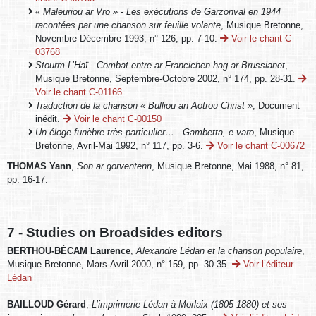
« Maleuriou ar Vro » - Les exécutions de Garzonval en 1944
racontées par une chanson sur feuille volante
, Musique Bretonne,
Novembre-Décembre 1993, n° 126, pp. 7-10.
Voir le chant C-
03768
Stourm L’Haï - Combat entre ar Francichen hag ar Brussianet
,
Musique Bretonne, Septembre-Octobre 2002, n° 174, pp. 28-31.
Voir le chant C-01166
Traduction de la chanson « Bulliou an Aotrou Christ »
, Document
inédit.
Voir le chant C-00150
Un éloge funèbre très particulier… - Gambetta, e varo
, Musique
Bretonne, Avril-Mai 1992, n° 117, pp. 3-6.
Voir le chant C-00672
THOMAS Yann
,
Son ar gorventenn
, Musique Bretonne, Mai 1988, n° 81,
pp. 16-17.
7 - Studies on Broadsides editors
BERTHOU-BÉCAM Laurence
,
Alexandre Lédan et la chanson populaire
,
Musique Bretonne, Mars-Avril 2000, n° 159, pp. 30-35.
Voir l’éditeur
Lédan
BAILLOUD Gérard
,
L’imprimerie Lédan à Morlaix (1805-1880) et ses