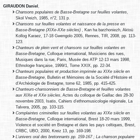
GIRAUDON Daniel
,
Chansons populaires de Basse-Bretagne sur feuilles volantes
,
Skol Vreizh, 1985, n°2, 131 p.
Chansons sur feuilles volantes et naissance de la presse en
Basse-Bretagne (XIXe-XXe siècles)
, Kan ha barzhoniezh, Aktoù
Kollog Karaez, 17-18 Gwengolo 2005, Rennes, TIR, 2008, pp. 113-
123.
Chanteurs de plein vent et chansons sur feuilles volantes en
Basse-Bretagne
, Colloque international, Musiciens des rues,
Musiques dans la rue, Paris, Musée des ATP 12-13 mars 1998,
Ethnologie française, 1999/1, Tome XXIX, pp. 22-34.
Chanteurs populaires et production imprimée au XIXe siècle en
Basse-Bretagne
, Bulletin et Mémoires de la Société d’Histoire et
d’Archéologie de Bretagne, tome 62, 1985, pp. 415-425.
Chanteurs-chansonniers de Basse-Bretagne et feuilles volantes
aux XIXe et XXe siècles
, Actes du colloque de Gaillac des 28-30
novembre 2003, Isatis, Cahiers d’ethnomusicologie régionale, La
Talvera, 2005, pp. 103-115.
Complaintes criminelles sur feuilles volantes au XIXe siècle en
Basse-Bretagne
, Colloque international, Brest 18-20 mars 1999,
Violence et société en Bretagne et dans les pays celtiques, Brest,
CRBC, UBO, 2000, Kreiz 13, pp. 169-198.
L’univers oral des bretonnants pp. 159-167 ; La chanson populaire