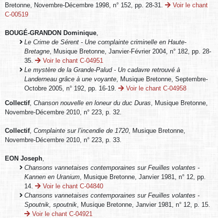
Bretonne, Novembre-Décembre 1998, n° 152, pp. 28-31.
Voir le chant
C-00519
BOUGÉ-GRANDON Dominique
,
Le Crime de Sérent - Une complainte criminelle en Haute-
Bretagne
, Musique Bretonne, Janvier-Février 2004, n° 182, pp. 28-
35.
Voir le chant C-04951
Le mystère de la Grande-Palud - Un cadavre retrouvé à
Landerneau grâce à une voyante
, Musique Bretonne, Septembre-
Octobre 2005, n° 192, pp. 16-19.
Voir le chant C-04958
Collectif
,
Chanson nouvelle en loneur du duc Duras
, Musique Bretonne,
Novembre-Décembre 2010, n° 223, p. 32.
Collectif
,
Complainte sur l’incendie de 1720
, Musique Bretonne,
Novembre-Décembre 2010, n° 223, p. 33.
EON Joseph
,
Chansons vannetaises contemporaines sur Feuilles volantes -
Kannen en Uranium
, Musique Bretonne, Janvier 1981, n° 12, pp.
14.
Voir le chant C-04840
Chansons vannetaises contemporaines sur Feuilles volantes -
Spoutnik, spoutnik
, Musique Bretonne, Janvier 1981, n° 12, p. 15.
Voir le chant C-04921