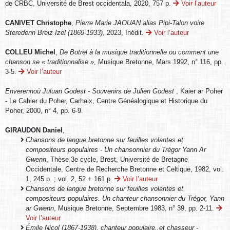
de CRBC, Université de Brest occidentala, 2020, 757 p.
Voir l’auteur
CANIVET Christophe
,
Pierre Marie JAOUAN alias Pipi-Talon voire
Steredenn Breiz Izel (1869-1933)
, 2023, Inédit.
Voir l’auteur
COLLEU Michel
,
De Botrel à la musique traditionnelle ou comment une
chanson se « traditionnalise »
, Musique Bretonne, Mars 1992, n° 116, pp.
3-5.
Voir l’auteur
Enverennoù Juluan Godest - Souvenirs de Julien Godest
, Kaier ar Poher
- Le Cahier du Poher, Carhaix, Centre Généalogique et Historique du
Poher, 2000, n° 4, pp. 6-9.
GIRAUDON Daniel
,
Chansons de langue bretonne sur feuilles volantes et
compositeurs populaires - Un chansonnier du Trégor Yann Ar
Gwenn
, Thèse 3e cycle, Brest, Université de Bretagne
Occidentale, Centre de Recherche Bretonne et Celtique, 1982, vol.
1, 245 p. ; vol. 2, 52 + 161 p.
Voir l’auteur
Chansons de langue bretonne sur feuilles volantes et
compositeurs populaires. Un chanteur chansonnier du Trégor, Yann
ar Gwenn
, Musique Bretonne, Septembre 1983, n° 39, pp. 2-11.
Voir l’auteur
Émile Nicol (1867-1938), chanteur populaire..et chasseur -