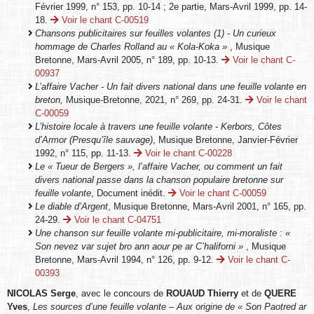
Février 1999, n° 153, pp. 10-14 ; 2e partie, Mars-Avril 1999, pp. 14-
18.
Voir le chant C-00519
Chansons publicitaires sur feuilles volantes (1) - Un curieux
hommage de Charles Rolland au « Kola-Koka »
, Musique
Bretonne, Mars-Avril 2005, n° 189, pp. 10-13.
Voir le chant C-
00937
L’affaire Vacher - Un fait divers national dans une feuille volante en
breton,
Musique-Bretonne, 2021, n° 269, pp. 24-31.
Voir le chant
C-00059
L’histoire locale à travers une feuille volante - Kerbors, Côtes
d’Armor (Presqu’île sauvage)
, Musique Bretonne, Janvier-Février
1992, n° 115, pp. 11-13.
Voir le chant C-00228
Le « Tueur de Bergers », l’affaire Vacher, ou comment un fait
divers national passe dans la chanson populaire bretonne sur
feuille volante
, Document inédit.
Voir le chant C-00059
Le diable d’Argent
, Musique Bretonne, Mars-Avril 2001, n° 165, pp.
24-29.
Voir le chant C-04751
Une chanson sur feuille volante mi-publicitaire, mi-moraliste : «
Son nevez var sujet bro ann aour pe ar C’haliforni »
, Musique
Bretonne, Mars-Avril 1994, n° 126, pp. 9-12.
Voir le chant C-
00393
NICOLAS Serge
, avec le concours de
ROUAUD Thierry
et de
QUERE
Yves
,
Les sources d’une feuille volante – Aux origine de « Son Paotred ar