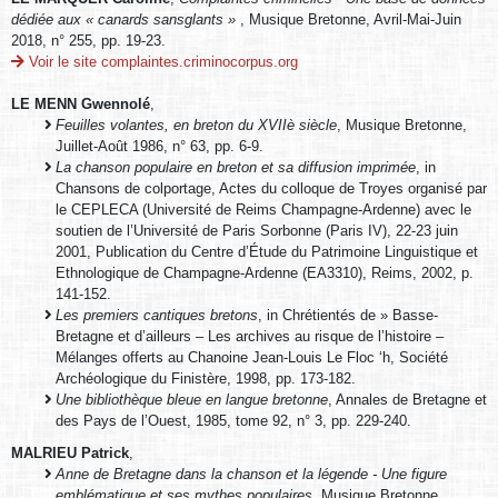
dédiée aux « canards sansglants »
, Musique Bretonne, Avril-Mai-Juin
2018, n° 255, pp. 19-23.
Voir le site complaintes.criminocorpus.org
LE MENN Gwennolé
,
Feuilles volantes, en breton du XVIIè siècle
, Musique Bretonne,
Juillet-Août 1986, n° 63, pp. 6-9.
La chanson populaire en breton et sa diffusion imprimée
, in
Chansons de colportage, Actes du colloque de Troyes organisé par
le CEPLECA (Université de Reims Champagne-Ardenne) avec le
soutien de l’Université de Paris Sorbonne (Paris IV), 22-23 juin
2001, Publication du Centre d’Étude du Patrimoine Linguistique et
Ethnologique de Champagne-Ardenne (EA3310), Reims, 2002, p.
141-152.
Les premiers cantiques bretons
, in Chrétientés de » Basse-
Bretagne et d’ailleurs – Les archives au risque de l’histoire –
Mélanges offerts au Chanoine Jean-Louis Le Floc ‘h, Société
Archéologique du Finistère, 1998, pp. 173-182.
Une bibliothèque bleue en langue bretonne
, Annales de Bretagne et
des Pays de l’Ouest, 1985, tome 92, n° 3, pp. 229-240.
MALRIEU Patrick
,
Anne de Bretagne dans la chanson et la légende - Une figure
emblématique et ses mythes populaires
, Musique Bretonne,