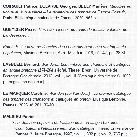
COIRAULT Patrice, DELARUE Georges, BELLY Marlène
,
Mélodies en
vogue au XVIIe siècle – Le répertoire des timbres de Patrice Coirault
,
Paris, Bibliothèque nationale de France, 2020, 962 p.
GUEYDIER Pierre
,
Base de données du fonds de feuilles volantes de
Landévennec.
.
Kan.bzh - La base de données des chansons bretonnes sur imprimés
populaires
, Musique Bretonne, Avril- Mai-Juin 2016, n° 247, pp. 28-31.
LASBLEIZ Bernard
,
War don... Les timbres des chansons et cantiques
en langue bretonne (17è-20è siècle)
, Thèse, Brest, Université de
Bretagne Occidentale, 2012, vol. I, vol. II (Catalogue des timbres), 1062
p. [pagination continue].
LE MARQUER Caroline
,
War don (sur l’air de…) - Le premier catalogue
des timbres des chansons et cantiques en breton
, Musique Bretonne,
Rennes, 2025, n° 281, 36-40.
MALRIEU Patrick
,
La chanson populaire de tradition orale en langue bretonne -
Contribution à l’établissement d’un catalogue
, Thèse, Université de
Rennes 2 Haute Bretagne, 1997, vol. 1, 332 p. ; vol. 2, 765 p. ;