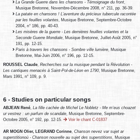
La Grande Guerre dans les chansons - Témoignage du front
,
Musique Bretonne, Novembre-Décembre 2008, n° 211, pp. 36-39.
La patate en chansons ! L’aventure du précieux tubercule racontée
par les feuilles volantes
, Musique Bretonne, Septembre-Octobre
2004, n° 186, pp. 40-43.
Les misères de la guerre - Les dernières feuilles volantes et la
Seconde Guerre Mondiale
, Musique Bretonne, Juillet-Août 2005, n°
191, pp. 12-15.
Paris à travers les chansons - Sombre ville lumière
, Musique
Bretonne, Mai-Juin 2006, n° 196, pp. 12-15.
ROUSSEL Claude
,
Recherches sur la musique pendant la Révolution -
Les cantiques menacés à Saint-Pol-de-Léon en 1790
, Musique Bretonne,
Mars 1991, n° 109, p. 9.
6 - Studies on particular songs
ABJEAN René
,
La fille cachée de Michel Le Nobletz - Me m’eus choazet
ur vestrez : un parfum de scandale
, Musique Bretonne, Septembre-
Octobre 2005, n° 192, pp. 12-15.
Voir le chant C-01837
AR MOGN Olier, LEGRAND Corinne
,
Chanson nevez var sujet ar
superstitionoù - Chanson nouvelle au sujet des superstitions
, Musique