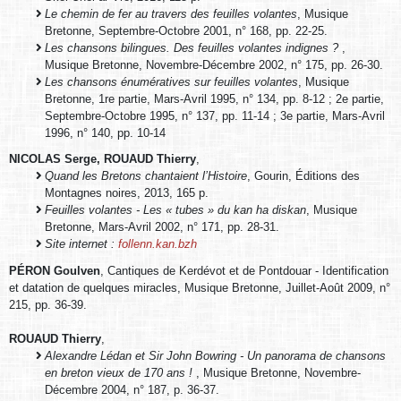
Le chemin de fer au travers des feuilles volantes
, Musique
Bretonne, Septembre-Octobre 2001, n° 168, pp. 22-25.
Les chansons bilingues. Des feuilles volantes indignes ?
,
Musique Bretonne, Novembre-Décembre 2002, n° 175, pp. 26-30.
Les chansons énumératives sur feuilles volantes
, Musique
Bretonne, 1re partie, Mars-Avril 1995, n° 134, pp. 8-12 ; 2e partie,
Septembre-Octobre 1995, n° 137, pp. 11-14 ; 3e partie, Mars-Avril
1996, n° 140, pp. 10-14
NICOLAS Serge, ROUAUD Thierry
,
Quand les Bretons chantaient l’Histoire
, Gourin, Éditions des
Montagnes noires, 2013, 165 p.
Feuilles volantes - Les « tubes » du kan ha diskan
, Musique
Bretonne, Mars-Avril 2002, n° 171, pp. 28-31.
Site internet :
follenn.kan.bzh
PÉRON Goulven
, Cantiques de Kerdévot et de Pontdouar - Identification
et datation de quelques miracles, Musique Bretonne, Juillet-Août 2009, n°
215, pp. 36-39.
ROUAUD Thierry
,
Alexandre Lédan et Sir John Bowring - Un panorama de chansons
en breton vieux de 170 ans !
, Musique Bretonne, Novembre-
Décembre 2004, n° 187, p. 36-37.