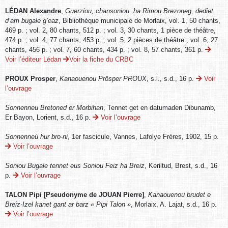
LÉDAN Alexandre
,
Guerziou, chansoniou, ha Rimou Brezoneg, dediet
d’am bugale g’eaz
, Bibliothèque municipale de Morlaix, vol. 1, 50 chants,
469 p. ; vol. 2, 80 chants, 512 p. ; vol. 3, 30 chants, 1 pièce de théâtre,
474 p. ; vol. 4, 77 chants, 453 p. ; vol. 5, 2 pièces de théâtre ; vol. 6, 27
chants, 456 p. ; vol. 7, 60 chants, 434 p. ; vol. 8, 57 chants, 361 p.
Voir l’éditeur Lédan
Voir la fiche du CRBC
PROUX Prosper
,
Kanaouenou Prôsper PROUX
, s.l., s.d., 16 p.
Voir
l’ouvrage
Sonnenneu Bretoned er Morbihan
, Tennet get en datumaden Dibunamb,
Er Bayon, Lorient, s.d., 16 p.
Voir l’ouvrage
Sonnenneù hur bro-ni
, 1er fascicule, Vannes, Lafolye Frères, 1902, 15 p.
Voir l’ouvrage
Soniou Bugale tennet eus Soniou Feiz ha Breiz
, Keriltud, Brest, s.d., 16
p.
Voir l’ouvrage
TALON Pipi [Pseudonyme de JOUAN Pierre]
,
Kanaouenou brudet e
Breiz-Izel kanet gant ar barz « Pipi Talon »
, Morlaix, A. Lajat, s.d., 16 p.
Voir l’ouvrage