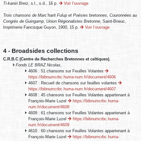
Ti-kaniri Breiz
, s.l., s.d., 16 p.
Voir l’ouvrage
Trois chansons de Marc’harit Fulup et Poésies bretonnes, Couronnées au
Congrès de Guingamp, Union Régionalistes Bretonne
, Saint-Brieuc,
Imprimerie Fancisque Guyon, 1900, 15 p.
Voir l’ouvrage
4 - Broadsides collections
C.R.B.C (Centre de Recherches Bretonnes et celtiques)
,
Fonds LE BRAZ Nicolas
,
4606 : 51 chansons sur Feuilles Volantes
https://bibnumcrbc.huma-num.fr/document/4606
4607 : Recueil de chansons sur feuilles volantes
https://bibnumcrbc.huma-num.fr/document/4607
4608 : 45 chansons sur Feuilles Volantes appartenant à
François-Marie Luzel
https://bibnumcrbc.huma-
num.fr/document/4608
4609 : 61 chansons sur Feuilles Volantes appartenant à
François-Marie Luzel
https://bibnumcrbc.huma-
num.fr/document/4609
4610 : 60 chansons sur Feuilles Volantes appartenant à
François-Marie Luzel
https://bibnumcrbc.huma-