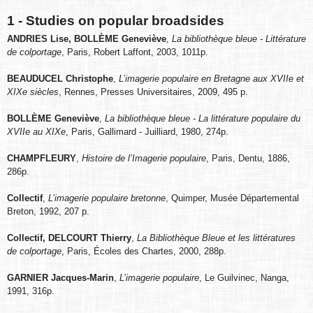
1 - Studies on popular broadsides
ANDRIES Lise, BOLLÈME Geneviève
,
La bibliothèque bleue - Littérature
de colportage
, Paris, Robert Laffont, 2003, 1011p.
BEAUDUCEL Christophe
,
L’imagerie populaire en Bretagne aux XVIIe et
XIXe siècles
, Rennes, Presses Universitaires, 2009, 495 p.
BOLLÈME Geneviève
,
La bibliothèque bleue - La littérature populaire du
XVIIe au XIXe
, Paris, Gallimard - Juilliard, 1980, 274p.
CHAMPFLEURY
,
Histoire de l’Imagerie populaire
, Paris, Dentu, 1886,
286p.
Collectif
,
L’imagerie populaire bretonne
, Quimper, Musée Départemental
Breton, 1992, 207 p.
Collectif, DELCOURT Thierry
,
La Bibliothèque Bleue et les littératures
de colportage
, Paris, Écoles des Chartes, 2000, 288p.
GARNIER Jacques-Marin
,
L’imagerie populaire
, Le Guilvinec, Nanga,
1991, 316p.