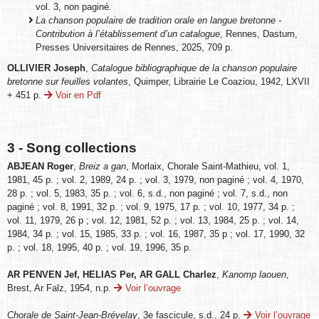
vol. 3, non paginé.
La chanson populaire de tradition orale en langue bretonne -
Contribution à l’établissement d’un catalogue
, Rennes, Dastum,
Presses Universitaires de Rennes, 2025, 709 p.
OLLIVIER Joseph
,
Catalogue bibliographique de la chanson populaire
bretonne sur feuilles volantes
, Quimper, Librairie Le Coaziou, 1942, LXVII
+ 451 p.
Voir en Pdf
3 - Song collections
ABJEAN Roger
,
Breiz a gan
, Morlaix, Chorale Saint-Mathieu, vol. 1,
1981, 45 p. ; vol. 2, 1989, 24 p. ; vol. 3, 1979, non paginé ; vol. 4, 1970,
28 p. ; vol. 5, 1983, 35 p. ; vol. 6, s.d., non paginé ; vol. 7, s.d., non
paginé ; vol. 8, 1991, 32 p. ; vol. 9, 1975, 17 p. ; vol. 10, 1977, 34 p. ;
vol. 11, 1979, 26 p ; vol. 12, 1981, 52 p. ; vol. 13, 1984, 25 p. ; vol. 14,
1984, 34 p. ; vol. 15, 1985, 33 p. ; vol. 16, 1987, 35 p ; vol. 17, 1990, 32
p. ; vol. 18, 1995, 40 p. ; vol. 19, 1996, 35 p.
AR PENVEN Jef, HELIAS Per, AR GALL Charlez
,
Kanomp laouen
,
Brest, Ar Falz, 1954, n.p.
Voir l’ouvrage
Chorale de Saint-Jean-Brévelay
, 3e fascicule, s.d., 24 p.
Voir l’ouvrage