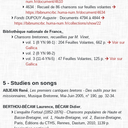
num.fr/document/4610
4634 : Recueil de 86 chansons sur feuilles volantes
https://bibnumcrbc.huma-num.fr/document/4634
Fonds DUPOUY Auguste
: Documents 4794 à 4844
https://bibnumcrbc.huma-num.fr/collections/show/22
Bibliothèque nationale de France,
,
Chansons bretonnes, recueillies par M. Vinet
,
vol. 1 (8 YN 98-1) : 204 Feuilles Volantes, 662 p.
Voir sur
Gallica
vol. 2 (8 YN 98-2)
vol. 3 (11-4-YN-5) : 47 Feuilles Volantes, 125 p.
Voir sur
Gallica
5 - Studies on songs
ABJEAN René
,
Les premiers cantiques bretons - Des outils pour les
missionnaires
, Musique Bretonne, Mai-Juin 2005, n° 190, pp. 32-34.
BERTHOU-BÉCAM Laurence, BÉCAM Didier
,
L’enquête Fortoul (1852-1876) - Chansons populaires de Haute et
Basse-Bretagne, vol. 1, Haute-Bretagne, vol. 2, Basse-Bretagne
,
Paris, Éditions du CTHS, Rennes, Dastum, 2010, 1139 p.