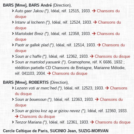
BARS [Mme], BARS André
(Direction),
Auto gaer Jakou (*)
, Idéal, réf. 12515, 1933.
Chansons du
disque
Intanv al lochenn (*)
, Idéal, réf. 12524, 1933.
Chansons du
disque
Martolodet Breiz (*)
, Idéal, réf. 12358, 1933.
Chansons du
disque
Paotr ar gallek plad (*)
, Idéal, réf. 12514, 1933.
Chansons du
disque
Soun ar c’haffe (*)
, Idéal, réf. 12362, 1933.
Chansons du disque
Soun ar martolod yaouank (*)
, Gramophone, réf. K 6686, 1932 ;
réédition partielle CD Chansons de Bretagne, Marianne Mélodie,
réf. 041103, 2004.
Chansons du disque
BARS [Mme], ROBERTIS
(Direction),
Lezenn voti ar merc’hed (*)
, Idéal, réf. 12523, 1933.
Chansons
du disque
Soun ar bouesoun (*)
, Idéal, réf. 12363, 1933.
Chansons du
disque
Soun ar giziou koz ag ar giziou nevez (*)
, Idéal, réf. 12360, 1933.
Chansons du disque
Tenzor Mariana (*)
, Idéal, réf. 12361, 1933.
Chansons du disque
Cercle Celtique de Paris, SUCINIO Jean, SUZIG-MORVAN