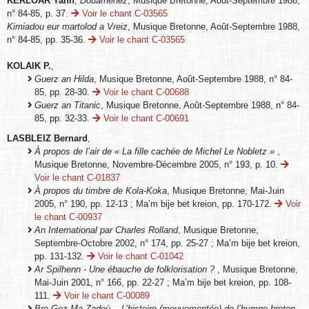
KERLOAR Yann
,
Douarnenez
, Musique Bretonne, Août-Septembre 1988,
n° 84-85, p. 37.
Voir le chant C-03565
Kimiadou eur martolod a Vreiz
, Musique Bretonne, Août-Septembre 1988,
n° 84-85, pp. 35-36.
Voir le chant C-03565
KOLAIK P.
,
Guerz an Hilda
, Musique Bretonne, Août-Septembre 1988, n° 84-
85, pp. 28-30.
Voir le chant C-00688
Guerz an Titanic
, Musique Bretonne, Août-Septembre 1988, n° 84-
85, pp. 32-33.
Voir le chant C-00691
LASBLEIZ Bernard
,
À propos de l’air de « La fille cachée de Michel Le Nobletz »
,
Musique Bretonne, Novembre-Décembre 2005, n° 193, p. 10.
Voir le chant C-01837
À propos du timbre de Kola-Koka
, Musique Bretonne, Mai-Juin
2005, n° 190, pp. 12-13 ; Ma’m bije bet kreion, pp. 170-172.
Voir
le chant C-00937
An International par Charles Rolland
, Musique Bretonne,
Septembre-Octobre 2002, n° 174, pp. 25-27 ; Ma’m bije bet kreion,
pp. 131-132.
Voir le chant C-01042
Ar Spilhenn - Une ébauche de folklorisation ?
, Musique Bretonne,
Mai-Juin 2001, n° 166, pp. 22-27 ; Ma’m bije bet kreion, pp. 108-
111.
Voir le chant C-00089
Bro Goz Ma Zadoù. - L’histoire (mouvementée) de l’hymne breton
,