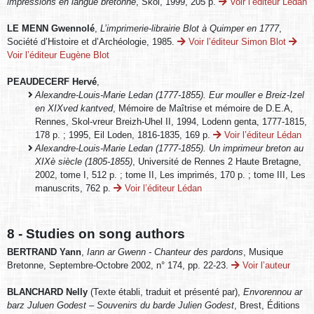
impressions en langue bretonne
, Skol, 1999, 205 p.
Voir l’éditeur Lédan
LE MENN Gwennolé
,
L’imprimerie-librairie Blot à Quimper en 1777
,
Société d’Histoire et d’Archéologie, 1985.
Voir l’éditeur Simon Blot
Voir l’éditeur Eugène Blot
PEAUDECERF Hervé
,
Alexandre-Louis-Marie Ledan (1777-1855). Eur mouller e Breiz-Izel
en XIXved kantved
, Mémoire de Maîtrise et mémoire de D.E.A,
Rennes, Skol-vreur Breizh-Uhel II, 1994, Lodenn genta, 1777-1815,
178 p. ; 1995, Eil Loden, 1816-1835, 169 p.
Voir l’éditeur Lédan
Alexandre-Louis-Marie Ledan (1777-1855). Un imprimeur breton au
XIXè siècle (1805-1855)
, Université de Rennes 2 Haute Bretagne,
2002, tome I, 512 p. ; tome II, Les imprimés, 170 p. ; tome III, Les
manuscrits, 762 p.
Voir l’éditeur Lédan
8 - Studies on song authors
BERTRAND Yann
,
Iann ar Gwenn - Chanteur des pardons
, Musique
Bretonne, Septembre-Octobre 2002, n° 174, pp. 22-23.
Voir l’auteur
BLANCHARD Nelly
(Texte établi, traduit et présenté par),
Envorennou ar
barz Juluen Godest – Souvenirs du barde Julien Godest
, Brest, Éditions