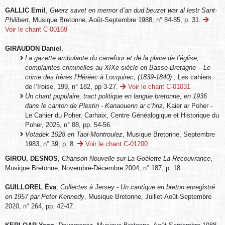
GALLIC Emil
,
Gwerz savet en memor d’an dud beuzet war al lestr Sant-
Philibert
, Musique Bretonne, Août-Septembre 1988, n° 84-85, p. 31.
Voir le chant C-00169
GIRAUDON Daniel
,
La gazette ambulante du carrefour et de la place de l’église,
complaintes criminelles au XIXe siècle en Basse-Bretagne – Le
crime des frères l’Héréec à Locquirec, (1839-1840)
, Les cahiers
de l’Iroise, 199, n° 182, pp 3-27.
Voir le chant C-01031
Un chant populaire, tract politique en langue bretonne, en 1936
dans le canton de Plestin - Kanaouenn ar c’hriz
, Kaier ar Poher -
Le Cahier du Poher, Carhaix, Centre Généalogique et Historique du
Poher, 2025, n° 88, pp. 54-56.
Votadek 1928 en Taol-Montroulez
, Musique Bretonne, Septembre
1983, n° 39, p. 8.
Voir le chant C-01200
GIROU, DESNOS
,
Chanson Nouvelle sur La Goélette La Recouvrance
,
Musique Bretonne, Novembre-Décembre 2004, n° 187, p. 18.
GUILLOREL Éva
,
Collectes à Jersey - Un cantique en breton enregistré
en 1957 par Peter Kennedy
, Musique Bretonne, Juillet-Août-Septembre
2020, n° 264, pp. 42-47.