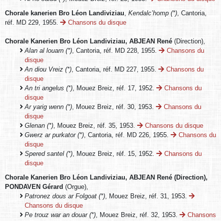
Chorale kanerien Bro Léon Landiviziau
,
Kendalc’homp (*)
, Cantoria,
réf. MD 229, 1955.
Chansons du disque
Chorale Kanerien Bro Léon Landiviziau, ABJEAN René
(Direction),
Alan al louarn (*)
, Cantoria, réf. MD 228, 1955.
Chansons du
disque
An diou Vreiz (*)
, Cantoria, réf. MD 227, 1955.
Chansons du
disque
An tri angelus (*)
, Mouez Breiz, réf. 17, 1952.
Chansons du
disque
Ar yarig wenn (*)
, Mouez Breiz, réf. 30, 1953.
Chansons du
disque
Glenan (*)
, Mouez Breiz, réf. 35, 1953.
Chansons du disque
Gwerz ar purkator (*)
, Cantoria, réf. MD 226, 1955.
Chansons du
disque
Spered santel (*)
, Mouez Breiz, réf. 15, 1952.
Chansons du
disque
Chorale Kanerien Bro Léon Landiviziau, ABJEAN René (Direction),
PONDAVEN Gérard
(Orgue),
Patronez dous ar Folgoat (*)
, Mouez Breiz, réf. 31, 1953.
Chansons du disque
Pe trouz war an douar (*)
, Mouez Breiz, réf. 32, 1953.
Chansons