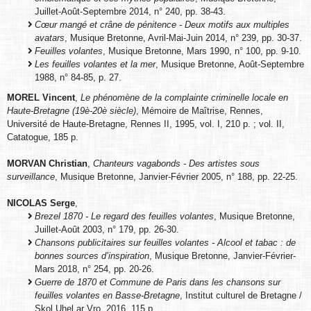
Juillet-Août-Septembre 2014, n° 240, pp. 38-43.
Cœur mangé et crâne de pénitence - Deux motifs aux multiples
avatars
, Musique Bretonne, Avril-Mai-Juin 2014, n° 239, pp. 30-37.
Feuilles volantes
, Musique Bretonne, Mars 1990, n° 100, pp. 9-10.
Les feuilles volantes et la mer
, Musique Bretonne, Août-Septembre
1988, n° 84-85, p. 27.
MOREL Vincent
,
Le phénomène de la complainte criminelle locale en
Haute-Bretagne (19è-20è siècle)
, Mémoire de Maîtrise, Rennes,
Université de Haute-Bretagne, Rennes II, 1995, vol. I, 210 p. ; vol. II,
Catatogue, 185 p.
MORVAN Christian
,
Chanteurs vagabonds - Des artistes sous
surveillance
, Musique Bretonne, Janvier-Février 2005, n° 188, pp. 22-25.
NICOLAS Serge
,
Brezel 1870 - Le regard des feuilles volantes
, Musique Bretonne,
Juillet-Août 2003, n° 179, pp. 26-30.
Chansons publicitaires sur feuilles volantes - Alcool et tabac : de
bonnes sources d’inspiration
, Musique Bretonne, Janvier-Février-
Mars 2018, n° 254, pp. 20-26.
Guerre de 1870 et Commune de Paris dans les chansons sur
feuilles volantes en Basse-Bretagne
, Institut culturel de Bretagne /
Skol Uhel ar Vro, 2016, 115 p.