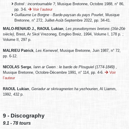
Botrel : incontournable ?
, Musique Bretonne, Octobre 1988, n° 86,
pp. 3-6.
Voir l’auteur
Guillaume Le Borgne - Barde-paysan du pays Pourlet
, Musique
Bretonne, n° 272, Juillet-Août-Septembre 2022, pp. 34-41.
MALO-RENAUD J., RAOUL Lukian
,
Les pseudonymes bretons (16è-20è
siècle)
, Brest, Ar Skol Vrezoneg, Emgleo Breiz, 1994, Volume I, 178 p. ;
Volume II, 297 p.
MALRIEU Patrick
,
Les Kernevel
, Musique Bretonne, Juin 1987, n° 72,
pp. 6-12.
NICOLAS Serge
,
Iann ar Gwen : le barde de Plouguiel (1774-1849)
,
Musique Bretonne, Octobre-Décembre 1991, n° 114, pp. 4-6.
Voir
l’auteur
RAOUL Lukian
,
Geriadur ar skrivagnerien ha yezhourien
, Al Liamm,
1992, 432 p.
9 - Discography
9.1 - 78 tours