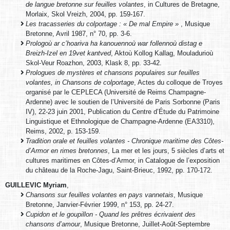
de langue bretonne sur feuilles volantes
, in Cultures de Bretagne,
Morlaix, Skol Vreizh, 2004, pp. 159-167.
Les tracasseries du colportage : « De mal Empire »
, Musique
Bretonne, Avril 1987, n° 70, pp. 3-6.
Prologoù ar c’hoariva ha kanouennoù war follennoù distag e
Breizh-Izel en 19vet kantved
, Aktoù Kollog Kallag, Mouladurioù
Skol-Veur Roazhon, 2003, Klask 8, pp. 33-42.
Prologues de mystères et chansons populaires sur feuilles
volantes, in Chansons de colportage
, Actes du colloque de Troyes
organisé par le CEPLECA (Université de Reims Champagne-
Ardenne) avec le soutien de l’Université de Paris Sorbonne (Paris
IV), 22-23 juin 2001, Publication du Centre d’Étude du Patrimoine
Linguistique et Ethnologique de Champagne-Ardenne (EA3310),
Reims, 2002, p. 153-159.
Tradition orale et feuilles volantes - Chronique maritime des Côtes-
d’Armor en rimes bretonnes
, La mer et les jours, 5 siècles d’arts et
cultures maritimes en Côtes-d’Armor, in Catalogue de l’exposition
du château de la Roche-Jagu, Saint-Brieuc, 1992, pp. 170-172.
GUILLEVIC Myriam
,
Chansons sur feuilles volantes en pays vannetais
, Musique
Bretonne, Janvier-Février 1999, n° 153, pp. 24-27.
Cupidon et le goupillon - Quand les prêtres écrivaient des
chansons d’amour
, Musique Bretonne, Juillet-Août-Septembre