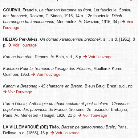
GOURVIL Francis
,
La chanson bretonne au front
, 1er fascicule,
Soniou
koz brezonek
, Roazon, F. Simon, 1916, 14 p. ; 2e fascicule,
Dibab
barzonegou ha kanaouennou
, Montroulez, Ar Gwaziou, 1916, 34 p.
Voir
l’ouvrage
HÉLIAS Per-Jakez
,
Un dornad kanaouennoù brezonek
, s.l., s.d. [1951], 8
p.
Voir l’ouvrage
Kan ha kan atao
, Rennes, Ar Balb, s.d., 8 p.
Voir l’ouvrage
Kantikou Pour la Troménie à l’usage des Pèlerins
, Moullerez Kerne,
Quimper, 1953.
Voir l’ouvrage
Kanom e Brezoneg - 45 chansons en Breton
, Bleun Brug, Brest, s.d., np.
Voir l’ouvrage
L’art à l’école, Anthologie du chant scolaire et post-scolaire - Chansons
populaires des provinces de France
, 1re série, 2e fascicule, Bretagne,
Paris, Au Ménestrel - Heugel, 1926, 21 p.
Voir l’ouvrage
LA VILLEMARQUÉ (DE) Théo
,
Barzaz pe ganaouennou Breiz
, Paris,
Delloye, s.d. [1865], 16 p.
Voir l’ouvrage