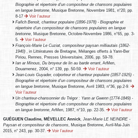
Biographie et répertoire d’un compositeur de chansons populaires
en langue bretonne
, Musique Bretonne, Novembre 1981, n°20, pp.
8-17
Voir l’auteur
Fañch Benoit, chanteur populaire (1896-1978) - Biographie et
répertoire d’un compositeur de chansons populaires en langue
bretonne
, Musique Bretonne, Octobre-Novembre 1986, n°65, pp. 3-
5.
Voir l’auteur
François-Marie Le Cuziat, compositeur paysan milliautais (1862-
1940)
, in Littératures de Bretagne, Mélanges offerts à Yann-Ber
Piriou, Rennes, Presses Universitaire, 2006, pp. 59-78.
Ian ar Minous, Du broyeur de lin au barde errant
, ArMen,
Douarnenez, 2004, n° 139, pp. 50-59.
Voir l’auteur
Jean-Louis Guyader, colporteur et chanteur populaire (1857-1925) -
Biographie et répertoire d’un compositeur de chansons populaires
en langue bretonne
, Musique Bretonne, Avril 1983, n°36, pp.2-9.
Voir l’auteur
Un chanteur-chansonnier du Trégor : Yann ar Gwenn (1774-1849) -
Biographie et répertoire d’un compositeur de chansons populaires
en langue bretonne
, ArMen, 1987, n°10, pp. 22-35.
Voir l’auteur
GUÉGUEN Claudine, MÉVELLEC Annick
,
Jean-Marie LE NEINDRE -
Paysan et compositeur de chansons
, Musique Bretonne, Avril-Mai-Juin
2015, n° 243, pp. 30-37.
Voir l’auteur