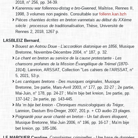
2018, n° 256, pp. 34-39.
Kanennou war follennou-distag e bro-Gwened
, Maîtrise, Rennes II,
1998, 3 volumes non paginés. Consultable sur
follenn.kan.bzh
Pièces chantées écrites en breton vannetais au début du XXème
siècle : processus de traditionalisation
, Thèse, Université de
Rennes 2, 2018, 1267 p.
LASBLEIZ Bernard
,
Bouest an Aotrou Doue - L’accordéon diatonique en 1856
, Musique
Bretonne, Novembre-Décembre 2004, n° 187, p. 32.
Le chant en breton au service de la cause protestante - Les
chansons profanes de la Mission Évangélique de Trémel (1870-
1914)
, Lannion, ARSSAT, Collection "Les cahiers de l’ARSSAT, n°
5, 2021, 53 p.
Les cantiques bretons - Des musiques originales
, Musique
Bretonne, 1re partie, Mars-Avril 2003, n° 177, pp. 22-27 ; 2e partie,
Mai-Juin, n° 178, pp. 24-27 ; Ma’m bije bet kreion, 1re partie, pp.
137-142 ; 2e partie, pp. 143-445.
Ma ‘m bije bet kreion - Chroniques musicologiques du Trégor
,
Lannion, Dastum Bro-Dreger, 2007, 201 p. + CD audio 23 plages.
Poignardé pour avoir chanté en breton - Un fait divers éloquent
,
Musique Bretonne, Mai-Juin 2006, n° 196, pp. 16-17 ; Ma’m bije
bet kreion, pp. 185-186.
LE MARQUER Caroline
,
Complaintes criminelles - Une base de données