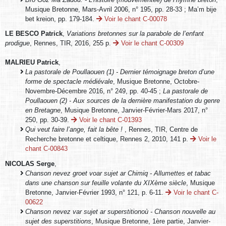
Musique Bretonne, Mars-Avril 2006, n° 195, pp. 28-33 ; Ma’m bije
bet kreion, pp. 179-184.
Voir le chant C-00078
LE BESCO Patrick
,
Variations bretonnes sur la parabole de l’enfant
prodigue
, Rennes, TIR, 2016, 255 p.
Voir le chant C-00309
MALRIEU Patrick
,
La pastorale de Poullaouen (1) - Dernier témoignage breton d’une
forme de spectacle médiévale
, Musique Bretonne, Octobre-
Novembre-Décembre 2016, n° 249, pp. 40-45 ;
La pastorale de
Poullaouen (2) - Aux sources de la dernière manifestation du genre
en Bretagne
, Musique Bretonne, Janvier-Février-Mars 2017, n°
250, pp. 30-39.
Voir le chant C-01393
Qui veut faire l’ange, fait la bête !
, Rennes, TIR, Centre de
Recherche bretonne et celtique, Rennes 2, 2010, 141 p.
Voir le
chant C-00843
NICOLAS Serge
,
Chanson nevez groet voar sujet ar Chimiq - Allumettes et tabac
dans une chanson sur feuille volante du XIXème siècle
, Musique
Bretonne, Janvier-Février 1993, n° 121, p. 6-11.
Voir le chant C-
00622
Chanson nevez var sujet ar superstitionoù - Chanson nouvelle au
sujet des superstitions
, Musique Bretonne, 1ère partie, Janvier-