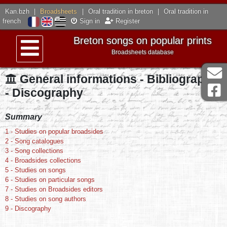
Kan.bzh
|
Broadsheets
|
Oral tradition in breton
|
Oral tradition in
french
Sign in
Register
Breton songs on popular prints
Broadsheets database
Menu
General informations - Bibliography
- Discography
Summary
1 - Studies on popular broadsides
2 - Song catalogues
3 - Song collections
4 - Broadsides collections
5 - Studies on songs
6 - Studies on particular songs
7 - Studies on Broadsides editors
8 - Studies on song authors
9 - Discography