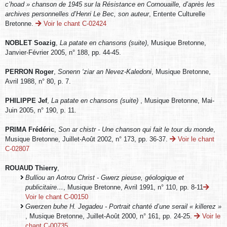
c’hoad » chanson de 1945 sur la Résistance en Cornouaille, d’après les
archives personnelles d’Henri Le Bec, son auteur
, Entente Culturelle
Bretonne.
Voir le chant C-02424
NOBLET Soazig
,
La patate en chansons (suite)
, Musique Bretonne,
Janvier-Février 2005, n° 188, pp. 44-45.
PERRON Roger
,
Sonenn ‘ziar an Nevez-Kaledoni
, Musique Bretonne,
Avril 1988, n° 80, p. 7.
PHILIPPE Jef
,
La patate en chansons (suite)
, Musique Bretonne, Mai-
Juin 2005, n° 190, p. 11.
PRIMA Frédéric
,
Son ar chistr - Une chanson qui fait le tour du monde
,
Musique Bretonne, Juillet-Août 2002, n° 173, pp. 36-37.
Voir le chant
C-02807
ROUAUD Thierry
,
Bulliou an Aotrou Christ - Gwerz pieuse, géologique et
publicitaire…
, Musique Bretonne, Avril 1991, n° 110, pp. 8-11
Voir le chant C-00150
Gwerzen buhe H. Jegadeu - Portrait chanté d’une serail « killerez »
, Musique Bretonne, Juillet-Août 2000, n° 161, pp. 24-25.
Voir le
chant C-00735