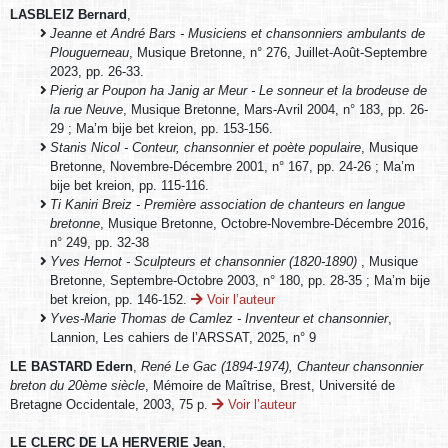
LASBLEIZ Bernard
,
Jeanne et André Bars - Musiciens et chansonniers ambulants de
Plouguerneau
, Musique Bretonne, n° 276, Juillet-Août-Septembre
2023, pp. 26-33.
Pierig ar Poupon ha Janig ar Meur - Le sonneur et la brodeuse de
la rue Neuve
, Musique Bretonne, Mars-Avril 2004, n° 183, pp. 26-
29 ; Ma’m bije bet kreion, pp. 153-156.
Stanis Nicol - Conteur, chansonnier et poète populaire
, Musique
Bretonne, Novembre-Décembre 2001, n° 167, pp. 24-26 ; Ma’m
bije bet kreion, pp. 115-116.
Ti Kaniri Breiz - Première association de chanteurs en langue
bretonne
, Musique Bretonne, Octobre-Novembre-Décembre 2016,
n° 249, pp. 32-38
Yves Hernot - Sculpteurs et chansonnier (1820-1890)
, Musique
Bretonne, Septembre-Octobre 2003, n° 180, pp. 28-35 ; Ma’m bije
bet kreion, pp. 146-152.
Voir l’auteur
Yves-Marie Thomas de Camlez - Inventeur et chansonnier
,
Lannion, Les cahiers de l’ARSSAT, 2025, n° 9
LE BASTARD Edern
,
René Le Gac (1894-1974), Chanteur chansonnier
breton du 20ème siècle
, Mémoire de Maîtrise, Brest, Université de
Bretagne Occidentale, 2003, 75 p.
Voir l’auteur
LE CLERC DE LA HERVERIE Jean
,