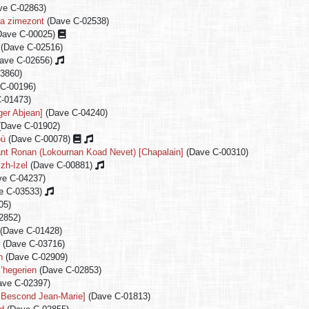
ve C-02863)
a zimezont
(Dave C-02538)
Dave C-00025)
(Dave C-02516)
ave C-02656)
3860)
C-00196)
-01473)
ger Abjean]
(Dave C-04240)
(Dave C-01902)
où
(Dave C-00078)
nt Ronan (Lokournan Koad Nevet) [Chapalain]
(Dave C-00310)
izh-Izel
(Dave C-00881)
e C-04237)
e C-03533)
05)
2852)
(Dave C-01428)
r
(Dave C-03716)
n
(Dave C-02909)
’hegerien
(Dave C-02853)
ve C-02397)
e Bescond Jean-Marie]
(Dave C-01813)