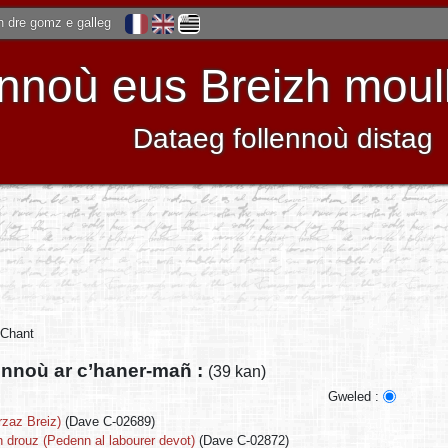
 dre gomz e galleg
noù eus Breizh moulle
Dataeg follennoù distag
 Chant
ennoù ar c’haner-mañ :
(39 kan)
Gweled :
rzaz Breiz)
(Dave C-02689)
 drouz (Pedenn al labourer devot)
(Dave C-02872)