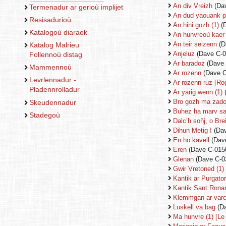
An div Vreizh
(Da
Termenadur ar gerioù implijet
An dud yaouank p
Resisadurioù
An hini gozh (1)
(
Katalogoù diaraok
An hunvreoù kaer
An teir seizenn
(D
Katalog Malrieu
Anjeluz
(Dave C-0
Follennoù distag
Ar baradoz
(Dave 
Mammennoù
Ar rozenn
(Dave C
Levrlennadur -
Ar rozenn ruz [Ro
Pladennrolladur
Ar yarig wenn (1)
Bro gozh ma zad
Skeudennadur
Buhez ha marv sa
Stadegoù
Dalc’h soñj, o Bre
Dihun Metig !
(Dav
En ho kavell
(Dav
Eren
(Dave C-015
Glenan
(Dave C-0
Gwir Vretoned (1)
Kantik ar Purgato
Kantik Sant Rona
Klemmgan ar varc
Luskell va bag
(Da
Ma hunvre (1) [L