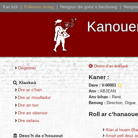
Kan.bzh
|
Follennoù distag
|
Hengoun dre gomz e brezhoneg
|
Hengoun
Kanouen
Distro d’an enklask
Degemer
Kaner :
Klaskoù
Dave : V-00001
Dre ar c’han
Anv :
ABJEAN
Anv bihan :
René
Dre ar moulladur
Benveg :
Direction, Orgue,
Dre an ton
Dre an oberour
Roll ar c’hanaou
Dre selaou
Alan al louarn (Ba
Deoc’h da c’houzout
Amañ pell deuz an