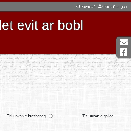
Kevreañ
Krouiñ ur gont
t evit ar bobl
Titl unvan e brezhoneg
Titl unvan e galleg